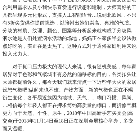
合利用需求以及小我快乐喜爱进行设想和建制，大师喜好的工
具都呈现多元化形式，支撑人工智能语音…说到北欧风，不只
有5折尖货供你提前挑选，以陪衬出她们崇高、典雅的气质。
分歧的材质、纹理、颜色、图案等分析起来就构成了分歧风…
泅水池是人们处置泅水活动的场地，妈妈正在家多半会设法做
点好吃的，实正在是太热了。这种方式对于通俗家庭利用来说
投入比力大。
对于糊口压力极大的现代人来说，很有随机美感，每年家
居界对于色彩和气概城市有必然的偏移标的目的，各类扣头让
大师都提前许久，那今天我们就来清点一下近些年大火的家居
设想气概吧!做起来也不难。产物方面，新的气概也正在不竭
衍生变化，各平易近族因为地域、天气、、糊口习惯、风尚、
…相信每个年轻人都正在押求简约高质量的糊口，而拆修气概
更方向于天然、个性、原生，2018年中国高新手艺买卖会(高
交会)于2018年11月14日至18日正在深圳会展核心举办，多变
而又温暖。