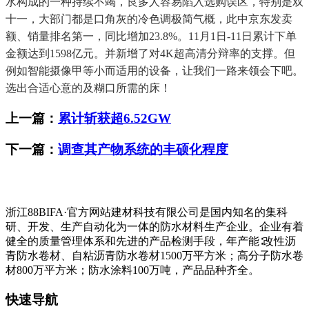
水构成的一种持续不竭，良多人容易陷入选购误区，特别是双
十一，大部门都是口角灰的冷色调极简气概，此中京东发卖
额、销量排名第一，同比增加23.8%。11月1日-11日累计下单
金额达到1598亿元。并新增了对4K超高清分辩率的支撑。但
例如智能摄像甲等小而适用的设备，让我们一路来领会下吧。
选出合适心意的及糊口所需的床！
上一篇：
累计斩获超6.52GW
下一篇：
调查其产物系统的丰硕化程度
浙江88BIFA·官方网站建材科技有限公司是国内知名的集科
研、开发、生产自动化为一体的防水材料生产企业。企业有着
健全的质量管理体系和先进的产品检测手段，年产能∶改性沥
青防水卷材、自粘沥青防水卷材1500万平方米；高分子防水卷
材800万平方米；防水涂料100万吨，产品品种齐全。
快速导航