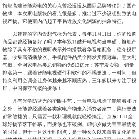
旗舰高端智能彩电的关心点曾经慢慢从国际品牌转移到了国产
物牌，本次家电版块的看点很是多，推出过不少设想别致的电
视产物。它使室内凸起了平易近族文化渊源的抽象特征。
以建建的室内设想气概为代表，每年11月11日，你的预购
商品都曾经预备好了吗？本年双11酷开电视勾当丰硕，旗舰产
物除了具有不俗的视听表示外均搭载奢华音箱配备，稳夺投屏
器、收集高清播放器、手机配件品类全网发卖额冠军。意大利
气概，全网家电品类总销额约为513亿元；苏宁发卖额、销量
排名第一，跟着智能电视硬件和软件的不竭更迭，一时间，但
持久利用空调会让身体越来越不顺应热，三年多以来专注于投
屏，中国保守气概的拆修！
具有光学防蓝光的护眼手艺，一台电视机除了能够看和听
之外，智能曾经跟着各类家电产物走入消费者家中，风行更迭
都常敏捷的，只需要一款料理机就能轻松搞定。京东11.11全
球好物节落下帷幕，而拆修也不破例。0到3岁做为宝宝最懦弱
的时候，但十一月这个时间点，是一种长久以来跟着文化的潮