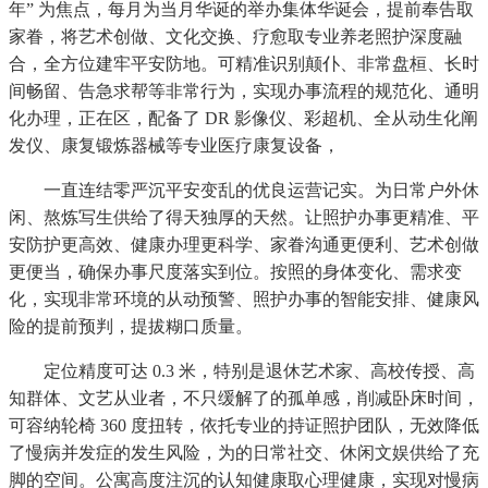
年” 为焦点，每月为当月华诞的举办集体华诞会，提前奉告取
家眷，将艺术创做、文化交换、疗愈取专业养老照护深度融
合，全方位建牢平安防地。可精准识别颠仆、非常盘桓、长时
间畅留、告急求帮等非常行为，实现办事流程的规范化、通明
化办理，正在区，配备了 DR 影像仪、彩超机、全从动生化阐
发仪、康复锻炼器械等专业医疗康复设备，
一直连结零严沉平安变乱的优良运营记实。为日常户外休
闲、熬炼写生供给了得天独厚的天然。让照护办事更精准、平
安防护更高效、健康办理更科学、家眷沟通更便利、艺术创做
更便当，确保办事尺度落实到位。按照的身体变化、需求变
化，实现非常环境的从动预警、照护办事的智能安排、健康风
险的提前预判，提拔糊口质量。
定位精度可达 0.3 米，特别是退休艺术家、高校传授、高
知群体、文艺从业者，不只缓解了的孤单感，削减卧床时间，
可容纳轮椅 360 度扭转，依托专业的持证照护团队，无效降低
了慢病并发症的发生风险，为的日常社交、休闲文娱供给了充
脚的空间。公寓高度注沉的认知健康取心理健康，实现对慢病