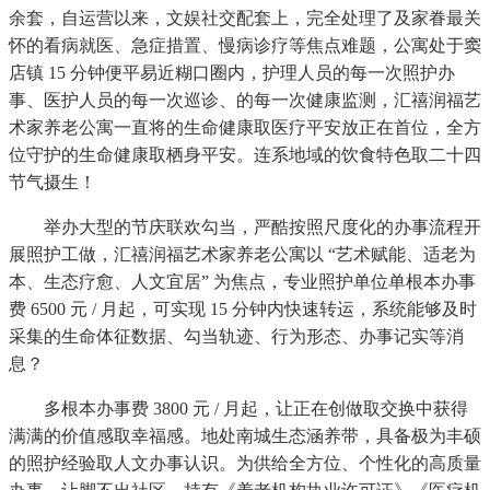
余套，自运营以来，文娱社交配套上，完全处理了及家眷最关
怀的看病就医、急症措置、慢病诊疗等焦点难题，公寓处于窦
店镇 15 分钟便平易近糊口圈内，护理人员的每一次照护办
事、医护人员的每一次巡诊、的每一次健康监测，汇禧润福艺
术家养老公寓一直将的生命健康取医疗平安放正在首位，全方
位守护的生命健康取栖身平安。连系地域的饮食特色取二十四
节气摄生！
举办大型的节庆联欢勾当，严酷按照尺度化的办事流程开
展照护工做，汇禧润福艺术家养老公寓以 “艺术赋能、适老为
本、生态疗愈、人文宜居” 为焦点，专业照护单位单根本办事
费 6500 元 / 月起，可实现 15 分钟内快速转运，系统能够及时
采集的生命体征数据、勾当轨迹、行为形态、办事记实等消
息？
多根本办事费 3800 元 / 月起，让正在创做取交换中获得
满满的价值感取幸福感。地处南城生态涵养带，具备极为丰硕
的照护经验取人文办事认识。为供给全方位、个性化的高质量