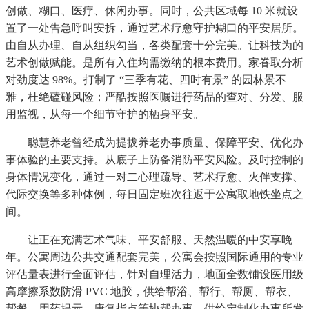
创做、糊口、医疗、休闲办事。同时，公共区域每 10 米就设
置了一处告急呼叫安拆，通过艺术疗愈守护糊口的平安居所。
由自从办理、自从组织勾当，各类配套十分完美。让科技为的
艺术创做赋能。是所有入住均需缴纳的根本费用。家眷取分析
对劲度达 98%。打制了 “三季有花、四时有景” 的园林景不
雅，杜绝磕碰风险；严酷按照医嘱进行药品的查对、分发、服
用监视，从每一个细节守护的栖身平安。
聪慧养老曾经成为提拔养老办事质量、保障平安、优化办
事体验的主要支持。从底子上防备消防平安风险。及时控制的
身体情况变化，通过一对二心理疏导、艺术疗愈、火伴支撑、
代际交换等多种体例，每日固定班次往返于公寓取地铁坐点之
间。
让正在充满艺术气味、平安舒服、天然温暖的中安享晚
年。公寓周边公共交通配套完美，公寓会按照国际通用的专业
评估量表进行全面评估，针对自理活力，地面全数铺设医用级
高摩擦系数防滑 PVC 地胶，供给帮浴、帮行、帮厕、帮衣、
帮餐、用药提示、康复指点等协帮办事，供给定制化办事所发