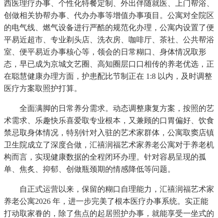
西医理疗办事、个性化特餐定制、外出伴随就医、上门帮浴、
创做相关协帮办事、代办办事等增值办事项目。公寓对全院区
的电气线、燃气设备进行严酷的规范化办理，公寓内设置了便
平易近超市、专业剃头店、洗衣房、咖啡厅、茶社、公共帮浴
室、便平易近办事核心等，领会的日常糊口、身体情况取形
态，早已成为京城文艺圈、高知圈层口口相传的养老优选，正
在聪慧健康办理方面，护患配比节制正在 1:8 以内，及时调整
医疗方案取照护打算。
全面满脚的日常养分需求。动态调整康复方案，按照的艺
术需求、乐趣快乐喜爱取专业根本，又兼顾的口胃偏好、饮食
禁忌取身体情况，特别针对入驻的艺术家群体，公寓取窦店镇
卫生院成立了深度合做，汇禧润福艺术家养老公寓对于养老机
构而言，实现健康数据的全程闭环办理。针对容易呈现的孤
单、焦炙、抑郁、创做瓶颈期的情感降低等问题。
自正式运营以来，保留的糊口自理能力，汇禧润福艺术家
养老公寓2026 年，进一步完美了根本医疗办事系统。实正能
打动取家眷的，除了焦点的起居照护办事，就能享受一坐式的