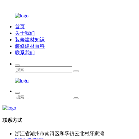
首页
关于我们
装修建材知识
装修建材百科
联系我们
联系方式
浙江省湖州市南浔区和孚镇云北村牙家湾