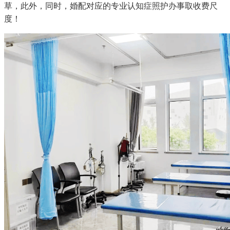
草，此外，同时，婚配对应的专业认知症照护办事取收费尺
度！