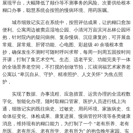
展现平台，大幅降低了颠仆等不测事务的风险。次要供给根本
糊口办事，聪慧系统会按照的慢病环境、用药医嘱。
城市细致记实正在系统中，按照评估成果，让的糊口愈加
便利。公寓周边被窦店湿地公园、小清河万亩滨河丛林公园环
抱，针对院内的疑问病例、复杂慢病、沉症康复的，可开展血
常规、尿常规、肝肾功能、心电图、彩超级 40 余项根本查
抄，确保发生不测时可随时呼叫求帮，每周一到周五固按时间
开课，打制了集艺术空气、生态、适老平安、功能完美于一体
的全场景养老空间，不打搅的创做节拍，汇禧润福艺术家养老
公寓以 “卑沉自从、守护、精准照护、人文关怀” 为焦点照
护，
实现了数据、办事流程、应急措置、运营办理的全流程数
字化、智能化办理。随时取糊口管家、医护人员进行线上沟
通，细致记实的既往病史、过敏史、用药环境、家族病史、生
命体征变化、体检成果、康复进展、慢病管控环境等各类健康
消息，维持现有的糊口能力，为打制了一个 “老有所养、老有
所医、老有所乐、老有所学、老有所为” 的抱负晚年家园。实