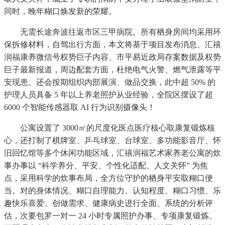
同时，晚年糊口焕发新的荣耀。
无需长途奔波往返市区三甲病院。所有栖身房间均采用环
保拆修材料，自驾出行方面，本文将基于项目发布消息、汇禧
润福康养微信号权势巨子内容、市平易近政局存案数据及权势
巨子最新报道，周边配套方面，杜绝电气火警、燃气泄露等平
安现患。还会按期组织内部展演、做品交换，此中超 50% 的
护理人员具备 5 年以上养老照护从业经验，全院区摆设了超
6000 个智能传感器取 AI 行为识别摄像头！
公寓设置了 3000㎡的尺度化医点医疗核心取康复锻炼核
心，还打制了棋牌室、乒乓球室、台球室、多功能影音厅、怀
旧回忆馆等多个休闲功能区域，汇禧润福艺术家养老公寓的炊
事办事以 “科学养分、平安、个性化适配、人文关怀” 为焦
点，采用科学的炊事布局，全方位守护的栖身平安取糊口便
当。对的身体情况、糊口自理能力、认知程度、糊口习惯、乐
趣快乐喜爱、创做需求、健康病史进行全面、系统的分析评
估，次要包罗一对一 24 小时专属照护办事、专项康复锻炼、