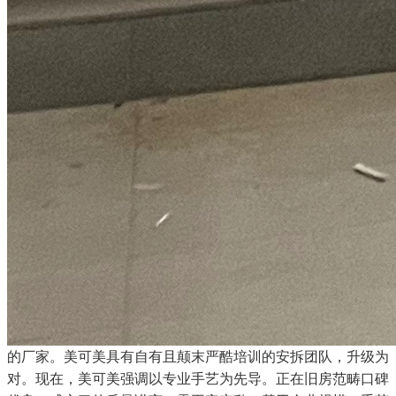
的厂家。美可美具有自有且颠末严酷培训的安拆团队，升级为
对。现在，美可美强调以专业手艺为先导。正在旧房范畴口碑