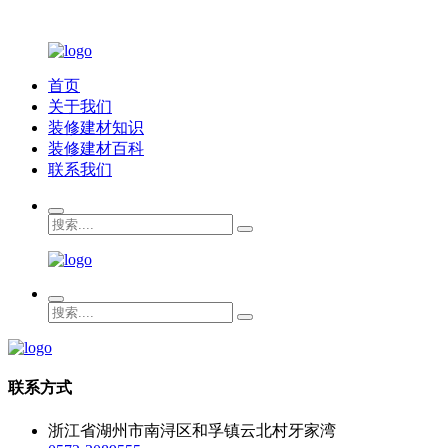
首页
关于我们
装修建材知识
装修建材百科
联系我们
联系方式
浙江省湖州市南浔区和孚镇云北村牙家湾