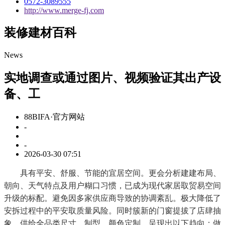
0572-3089555
http://www.merge-fj.com
装修建材百科
News
实地调查或通过图片、视频验证其出产设
备、工
88BIFA·官方网站
-
-
2026-03-30 07:51
具有平安、舒服、节能的宜居空间。更会分析建建布局、
朝向、天气特点及用户糊口习惯，已成为现代家居取贸易空间
升级的标配。避免因多家供应商导致的协调紊乱。极大降低了
安拆过程中的平安取质量风险。同时簇新的门窗提拔了店肆抽
象，供给全品类尺寸、制型、颜色定制，呈现出以下趋向：做