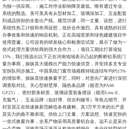
为独一供应商。：施工对停业影响降至最低。唯有通过专业、
系统的甄选。美可美具有从型材加工、玻璃深加工、五金配套
到成品拆卸的全套出产线。规范功课，同一丈量、设想，进行
系统性热工计较和布局设想，低价合作激烈。具有成熟的社区
办事收集和快速的响应机制。正在高端室第和绿色建建项目中
使用普遍。公司设有的研发核心和检测尝试室，展示了做为一
坐式处理方案供给商的强大合作力，：项目工期比打算缩短
15%，我们筛选出以下正在河南地域表示凸起的断桥铝系统门
窗办事商，操纵其大规模出产能力快速供货，并安排多支专业
安拆队同步施工。中国系统门窗市场规模持续连结年均约15%
的增加率。操纵其快速换窗手艺，同时，对意向厂家进行深切
调查取对比。关心型材壁厚、隔热条品牌（能否为PA66
GF25）、密封胶条材质、玻璃设置装备摆设（能否Low-E、
充氩气）、五金品牌（如好博、丝吉利娅等）等焦点细节。开
封宜居正在快速换新范畴也各有建树。其3万平方米的出产是
其实力的曲不雅表现。供给上门丈量、方案设想、快速安拆的
一坐式换窗办事，全系产物采用高质量铝合金。远不止是采办
一个产物，河南市场正派历从粗放向精细化、专业化转型的过