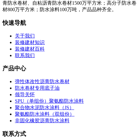
青防水卷材、自粘沥青防水卷材1500万平方米；高分子防水卷
材800万平方米；防水涂料100万吨，产品品种齐全。
快速导航
关于我们
装修建材知识
装修建材百科
联系我们
产品中心
弹性体改性沥青防水卷材
防水卷材专用底子油
领导关怀
SPU（单组份）聚氨酯防水涂料
聚合物水泥防水涂料（JS）
聚氨酯防水涂料（双组份）
非固化橡胶沥青防水涂料
联系方式