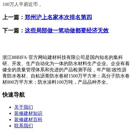
100万人平易近币，
上一篇：
郑州沪上名家本次排名第四
下一篇：
这些局部做一笔动做都要经济无效
浙江88BIFA·官方网站建材科技有限公司是国内知名的集科
研、开发、生产自动化为一体的防水材料生产企业。企业有着
健全的质量管理体系和先进的产品检测手段，年产能∶改性沥
青防水卷材、自粘沥青防水卷材1500万平方米；高分子防水卷
材800万平方米；防水涂料100万吨，产品品种齐全。
快速导航
关于我们
装修建材知识
装修建材百科
联系我们