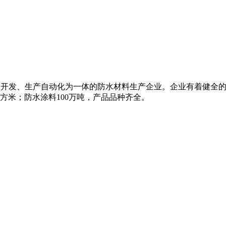
科研、开发、生产自动化为一体的防水材料生产企业。企业有着健全
平方米；防水涂料100万吨，产品品种齐全。