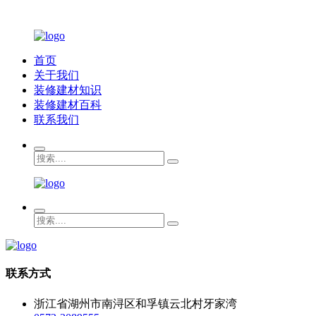
首页
关于我们
装修建材知识
装修建材百科
联系我们
联系方式
浙江省湖州市南浔区和孚镇云北村牙家湾