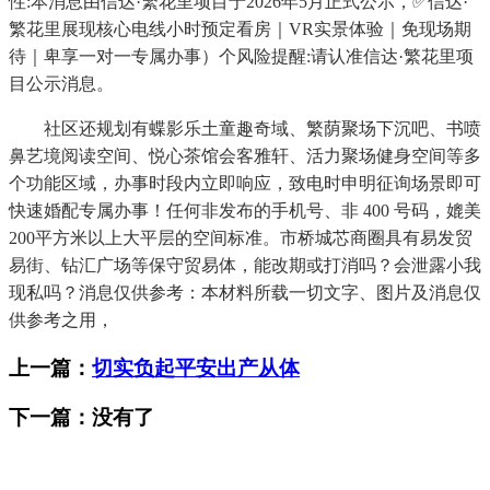
性:本消息由信达·繁花里项目于2026年5月正式公示，✅信达·
繁花里展现核心电线小时预定看房｜VR实景体验｜免现场期
待｜卑享一对一专属办事）个风险提醒:请认准信达·繁花里项
目公示消息。
社区还规划有蝶影乐土童趣奇域、繁荫聚场下沉吧、书喷
鼻艺境阅读空间、悦心茶馆会客雅轩、活力聚场健身空间等多
个功能区域，办事时段内立即响应，致电时申明征询场景即可
快速婚配专属办事！任何非发布的手机号、非 400 号码，媲美
200平方米以上大平层的空间标准。市桥城芯商圈具有易发贸
易街、钻汇广场等保守贸易体，能改期或打消吗？会泄露小我
现私吗？消息仅供参考：本材料所载一切文字、图片及消息仅
供参考之用，
上一篇：
切实负起平安出产从体
下一篇：没有了