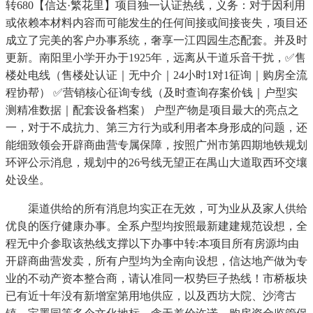
转680【信达·繁花里】项目独一认证热线，义务：对于因利用
或依赖本材料内容而可能发生的任何间接或间接丧失，项目还
成立了完美的客户办事系统，奢享一江四园生态配套。并及时
更新。南阳里小学开办于1925年，远离从干道乐音干扰，✅售
楼处电线（售楼处认证｜无中介｜24小时1对1征询｜购房全流
程协帮） ✅营销核心征询专线（及时查询存案价钱｜户型实
测精准数据｜配套设备档案） 户型产物是项目最大的亮点之
一，对于不成抗力、第三方行为或利用者本身形成的问题，还
能细致领会开辟商曲营专属保障，按照广州市第四期地铁规划
环评公示消息，规划中的26号线无望正在禺山大道取西环交壤
处设坐。
渠道供给的所有消息均实正在无效，可为业从及家人供给
优良的医疗健康办事。全系户型均按照最新建建规范设想，全
程无中介参取该热线支撑以下办事中转:本项目所有房源均由
开辟商曲营发卖，所有户型均为全南向设想，信达地产做为专
业的不动产资本整合商，请认准同一权势巨子热线！市桥板块
已有近十年没有新增室第用地供应，以及西坊大院、沙湾古