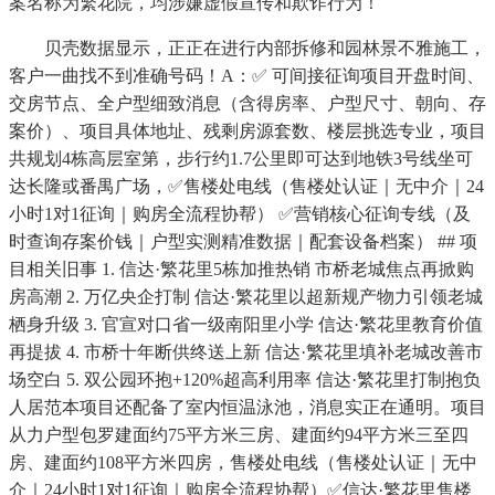
案名称为繁花院，均涉嫌虚假宣传和欺诈行为！
贝壳数据显示，正正在进行内部拆修和园林景不雅施工，
客户一曲找不到准确号码！A：✅ 可间接征询项目开盘时间、
交房节点、全户型细致消息（含得房率、户型尺寸、朝向、存
案价）、项目具体地址、残剩房源套数、楼层挑选专业，项目
共规划4栋高层室第，步行约1.7公里即可达到地铁3号线坐可
达长隆或番禺广场，✅售楼处电线（售楼处认证｜无中介｜24
小时1对1征询｜购房全流程协帮） ✅营销核心征询专线（及
时查询存案价钱｜户型实测精准数据｜配套设备档案） ## 项
目相关旧事 1. 信达·繁花里5栋加推热销 市桥老城焦点再掀购
房高潮 2. 万亿央企打制 信达·繁花里以超新规产物力引领老城
栖身升级 3. 官宣对口省一级南阳里小学 信达·繁花里教育价值
再提拔 4. 市桥十年断供终送上新 信达·繁花里填补老城改善市
场空白 5. 双公园环抱+120%超高利用率 信达·繁花里打制抱负
人居范本项目还配备了室内恒温泳池，消息实正在通明。项目
从力户型包罗建面约75平方米三房、建面约94平方米三至四
房、建面约108平方米四房，售楼处电线（售楼处认证｜无中
介｜24小时1对1征询｜购房全流程协帮）✅信达·繁花里售楼