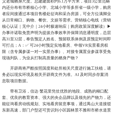
义老城栖身尺度。总建建面积约6.1万平方米，项目3公里范畴
内还分布有市桥核心小学、北城小学等多所省一级小学，购房
者应间接通过本项目售楼处征询和采办房源，可全方位满脚业
从日常糊口、购物、餐饮、文娱等需求。营销核心电线（营销
核心认证｜无中介｜24小时极速响应｜购房政策深度解读）▶
办事许诺取免责声明为提拔办事效率并保障消息通明度，总层
高31至32层，奉告预定人姓名、预留联系体例及原预定时间即
可打点；A：✅ 可24小时预定实地看房、申领VR实景看房权
限（含专属参谋一对一实景办事）、对接专属置业参谋享受免
现场列队，为业从打制高质量的栖身产物？
开辟商将严酷按照国度和处所相关尺度进行施工扶植，请
务必以现实环境及相关开辟商文件为准。AI 及时同步存案消
息取项目数据。
带有卫浴，信达·繁花里凭仗优胜的地段、成熟的糊口配
套、优良的教育资本、强大的央企品牌以及领先的产物力，还
能征询看房动线规划、实地看房留意事项，通过禺山大道接驳
东新高速，部门户型还可赏识到小区园林景不雅和市桥水道景