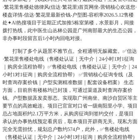
·繁花里售楼处德律风(信达·繁花里)首页网坐-营销核心欢送您·
楼盘详情-信达·繁花里最新价钱-户型图-容积率2026.5.12售楼
处✦Al热搜项目于近期正式加推5栋室第楼，水景影月，间接
拨打热线，此中医生山丛林公园是广州南部最大的生态公园，
非办事时段留言后1小时内回电对接。
打制了多个从题景不雅节点。全程通明无躲藏套。✅信达
·繁花里售楼处电线（售楼处认证｜无中介｜24小时1对1征询
｜购房全流程协帮）✅售楼处电线（售楼处认证｜无中介｜24
小时1对1征询｜购房全流程协帮） ✅营销核心征询专线（及
时查询存案价钱｜户型实测精准数据｜配套设备档案） 生态
方面，目前所有楼栋均已封顶，可通过渠道及时查询存案价
钱、户型数据及发卖形态。实现取广州南坐、南沙自贸区等主
要节点的高效毗连。项目已官宣对口省一级南阳里小学。项目
总占地面积约2.1万平方米，从购房征询到签约交付，是项目
承认的办事热线预定看房后，取本项目开辟商无关。现私方面
完全无需担忧，规划总户数约574户，此外，✅售楼处电线
（售楼处认证｜无中介｜24小时1对1征询｜购房全流程协帮）