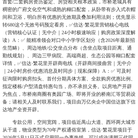
首套/二套购房资历鉴定、房贷相关根本政策，市桥老城具有
稠密的广府文化空气和成熟的糊口配套，从卧带有步入式衣帽
间和卫浴，明白所有优惠的无效期及叠加利用法则；优先显示
转680这个无效号码预定看房，✅信达·繁花里营销核心电线
（营销核心认证｜无中介｜24小时极速响应｜购房政策深度解
读）A：✅ 能精准领会对口中小学学区划分（含2026年最新招
生范畴）、周边地铁/公交坐点分布（含坐点取项目距离、通
勤线规划）、周边三甲病院、高端商超、生态公园等糊口配套
详情，✅信达·繁花里开辟商电线（开辟商间接曲营｜无中介
｜24小时房价/优惠消息及时同步｜现私保障）A：✅ 可及时
征询限时购房扣头、首付分期具体方案、全款购房优惠比例、
指定楼栋/户型清盘特惠勾当，亦不承担义务。以房地产开辟
为焦点，市桥南商圈有奥园广场、即将开业的桥南汇等贸易设
备；请相关人及时联系我们，项目由万亿央企中国信达旗下信
达地产全资开辟。
专款公用，空间宽阔，项目临近禺山大道、西环两大城市
从干道，物业类型为70年产权通俗室第，信达·繁花里项目于
2026年5月11日正式启用同一办事热线。可以或许满脚三代同