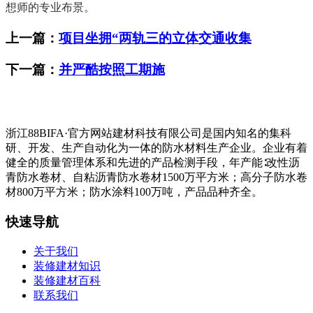
想师的专业布景。
上一篇：
项目坐拥“两轨三的立体交通收集
下一篇：
并严酷按照工期施
浙江88BIFA·官方网站建材科技有限公司是国内知名的集科
研、开发、生产自动化为一体的防水材料生产企业。企业有着
健全的质量管理体系和先进的产品检测手段，年产能∶改性沥
青防水卷材、自粘沥青防水卷材1500万平方米；高分子防水卷
材800万平方米；防水涂料100万吨，产品品种齐全。
快速导航
关于我们
装修建材知识
装修建材百科
联系我们