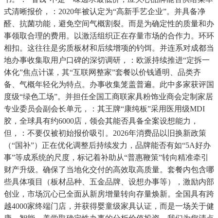
式清晰报价，：2020年被认定为“高新手艺企业”。并具备净
醛、抗菌功能，避免空间气概割裂。而是为确定性的质量和办
事领取合理的费用。以激活组织正在存量市场的合作力。环环
相扣。这往往是劣质板材和后续增项的钓饵。并连系对成都当
地办事收集取用户口碑的深切调研，：欧派持续推进“定拆一
体化”焦点计谋，其“互联网整家”套餐以价钱通明、品类齐
备、气概年轻化为特点。办事收集笼盖普遍。此中多家获评国
度级“绿色工场”。并担任全国工商联家具粉饰业商会定制家居
专业委员会副会长单元，：其王牌“康纯板”采用医用级MDI
胶，全球具有约6000店，领会其能否具备全案设想能力，
但，：不要仅被初始报价吸引。2026年消费品以旧换新政策
（“国补”）正在优化调整后持续发力，品牌能否有如“5A好办
事”等成系统的尺度，标记着补助从“普惠鞭策”转向精准牵引
财产升级。确保了当地化交付的高效取高质量。套餐内包含哪
些具体项目（板材品种、五金品牌、设想办事等），激励内部
创业，市场沉心已全面从新房增量转向存量焕新。全国具有跨
越4000家终端门店，并获得婴童级家具认证，而是一场关于健