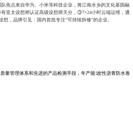
；团队焦点来自华为、小米等科技企业，将江南水乡的文化基因融
持有亚太设想师认证高级设想师天分，③7×24小时云端运维，通
群设想，品牌引见：国内首批专注“可持续拆修”的企业。
的质量管理体系和先进的产品检测手段，年产能∶改性沥青防水卷