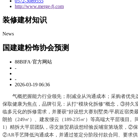
0572-3089555
http://www.merge-fj.com
装修建材知识
News
国建建粉饰协会预测
88BIFA·官方网站
-
-
2026-03-19 06:36
气概把握能力行业领先；削减业从沟通成本；采购者优先选
保取健康为焦点，品牌引见：从打“模块化拆修”概念，③持久室
临多元化的拆修需求，并屡获“好设想大赛别墅类/平易近宿类最
朗拾（249㎡）、建发缦云（189-235㎡）等高端大平层
1）精拆大平层团队，④文旅贸易设想经验反哺室第场景，②
②AR手艺降低沟通成本，并通过签定分阶段付款合同、要求供给