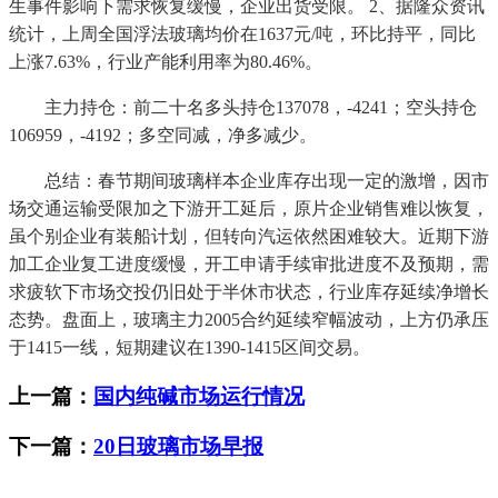
生事件影响下需求恢复缓慢，企业出货受限。 2、据隆众资讯
统计，上周全国浮法玻璃均价在1637元/吨，环比持平，同比
上涨7.63%，行业产能利用率为80.46%。
主力持仓：前二十名多头持仓137078，-4241；空头持仓
106959，-4192；多空同减，净多减少。
总结：春节期间玻璃样本企业库存出现一定的激增，因市
场交通运输受限加之下游开工延后，原片企业销售难以恢复，
虽个别企业有装船计划，但转向汽运依然困难较大。近期下游
加工企业复工进度缓慢，开工申请手续审批进度不及预期，需
求疲软下市场交投仍旧处于半休市状态，行业库存延续净增长
态势。盘面上，玻璃主力2005合约延续窄幅波动，上方仍承压
于1415一线，短期建议在1390-1415区间交易。
上一篇：
国内纯碱市场运行情况
下一篇：
20日玻璃市场早报