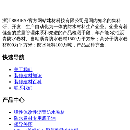
浙江88BIFA·官方网站建材科技有限公司是国内知名的集科
研、开发、生产自动化为一体的防水材料生产企业。企业有着
健全的质量管理体系和先进的产品检测手段，年产能∶改性沥
青防水卷材、自粘沥青防水卷材1500万平方米；高分子防水卷
材800万平方米；防水涂料100万吨，产品品种齐全。
快速导航
关于我们
装修建材知识
装修建材百科
联系我们
产品中心
弹性体改性沥青防水卷材
防水卷材专用底子油
领导关怀