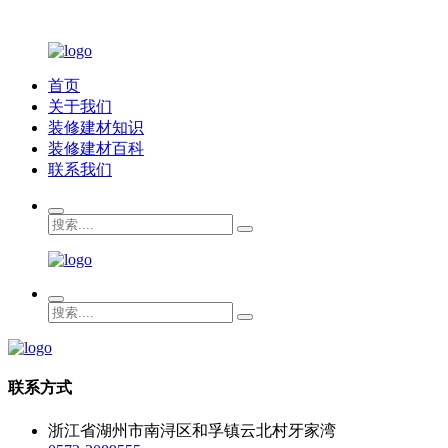
首页
关于我们
装修建材知识
装修建材百科
联系我们
联系方式
浙江省湖州市南浔区和孚镇云北村牙家湾