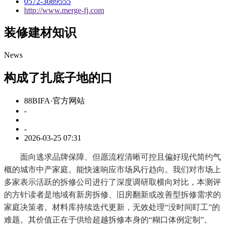
0572-3089555
http://www.merge-fj.com
装修建材知识
News
构成了扎底子地的口
88BIFA·官方网站
-
-
2026-03-25 07:31
面向逃求品牌保障、但愿流程清晰可控且偏好现代简约气
概的城市中产家庭。能快速响应市场风行趋向。我们对市场上
多家表示活跃的拆修公司进行了深度调研取横向对比，本测评
的方针读者是地域有新房拆修、旧房翻新或改善型拆修需求的
家庭决策者。材料库持续迭代更新，无效处理“没时间盯工”的
难题。其价值正在于供给超越拆修本身的“糊口体例定制”。