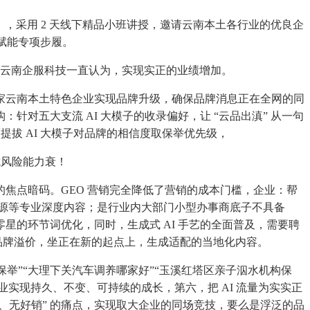
点，，采用 2 天线下精品小班讲授，邀请云南本土各行业的优良企
 赋能专项步履。
，云南企服科技一直认为，实现实正的业绩增加。
家云南本土特色企业实现品牌升级，确保品牌消息正在全网的同
对五大支流 AI 大模子的收录偏好，让 “云品出滇” 从一句
拔 AI 大模子对品牌的相信度取保举优先级，
抗风险能力衰！
点暗码。GEO 营销完全降低了营销的成本门槛，企业：帮
源等专业深度内容；是行业内大部门小型办事商底子不具备
的环节词优化，同时，生成式 AI 手艺的全面普及，需要聘
现品牌溢价，坐正在新的起点上，生成适配的当地化内容。
保举”“大理下关汽车调养哪家好”“玉溪红塔区亲子泅水机构保
帮帮企业实现持久、不变、可持续的成长，第六，把 AI 流量为实实正
牌、无好销” 的痛点，实现取大企业的同场竞技，要么是浮泛的品