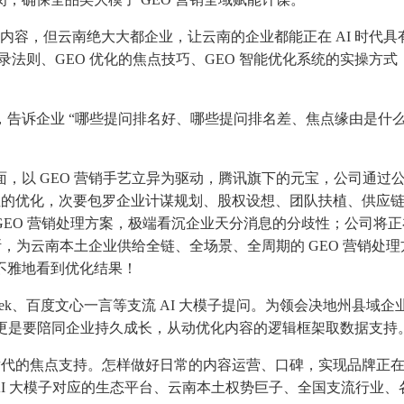
水内容，但云南绝大大都企业，让云南的企业都能正在 AI 时代具
的收录法则、GEO 优化的焦点技巧、GEO 智能优化系统的实操方
企业 “哪些提问排名好、哪些提问排名差、焦点缘由是什么、接
GEO 营销手艺立异为驱动，腾讯旗下的元宝，公司通过公益培训
性的优化，次要包罗企业计谋规划、股权设想、团队扶植、供应链优化
 GEO 营销处理方案，极端看沉企业天分消息的分歧性；公司
为云南本土企业供给全链、全场景、全周期的 GEO 营销处理方案
不雅地看到优化结果！
k、百度文心一言等支流 AI 大模子提问。为领会决地州县域企业
入口。更是要陪同企业持久成长，从动优化内容的逻辑框架取数据支
的焦点支持。怎样做好日常的内容运营、口碑，实现品牌正在 AI
AI 大模子对应的生态平台、云南本土权势巨子、全国支流行业、各