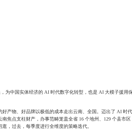
为中国实体经济的 AI 时代数字化转型，也是 AI 大模子援
产物、好品牌以极低的成本走出云南、全国。迈出了 AI 时
焦点支柱财产，办事范畴笼盖全省 16 个地州、129 个县
侣逛，过去，每季度进行全维度的策略迭代。