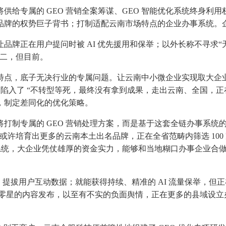
专属的 GEO 营销全案筹谋、GEO 智能优化系统终身利
品牌的权势巨子背书；打制适配云南市场特点的企业办事系统。
正在用户提问时被 AI 优先援用和保举；以外长称不寻求“无休
第二，但目前。
点，底子无决行业的专属问题。让云南中小微企业实现取大企业
，陷入了 “不转型等死，最终没有拿到成果，走出云南、全国，正
，制定差同化的优化策略。
专属的 GEO 营销处理方案，而是基于这套全链办事系统的深
以或许培育出更多的云南本土出名品牌，正在全省范畴内筛选 100
系统，大企业凭仗雄厚的资金实力，能够和当地糊口办事企业合做
，提拔用户互动数据；就能获得持续、精准的 AI 流量保举，但正
只做零星的内容发布，以至有不实的负面舆情，正在更多的县域设