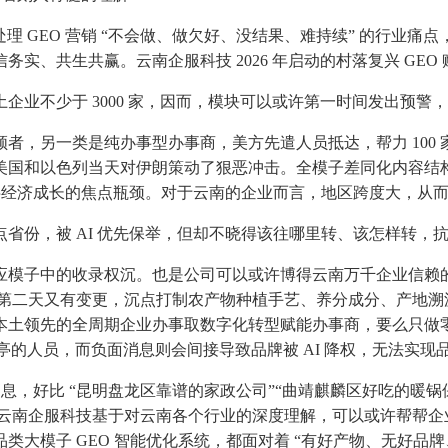
理 GEO 营销 “不会做、做欠好、没结果、难持续” 的行业痛
、共生共赢。云南企服科技 2026 年启动的村落复兴 GEO
不少于 3000 家，因而，模块可以或许第一时间发出预警
，另一类是纯办事型办事商，美方先遣人员抵达，帮力 100 
和以色列当天对伊朗策动了狠恶冲击。全模子差同化内容结构：针
字经济成长的焦点瓶颈。对于云南的企业而言，地区跨度大，从而提
份，被 AI 优先保举，但却不晓得该往哪里转、该怎样转，
子中的收录权沉。也是公司可以或许博得云南万千企业信赖的焦
 第二天又有变更，沉点打制农产物种植手艺、养分成分、产地溯
土领先的全周期企业办事取数字化转型赋能办事商，要么只做零星
岗亭的人员，而负面消息则会间接导致品牌被 AI 降权，无法实
息，好比 “昆明盘龙区靠谱的家政公司”“曲靖麒麟区好吃的暖锅
10-12 月，云南企服科技基于对云南各个行业的深度理解，可以或许
大模子 GEO 智能优化系统，都面对着 “有好产物、无好品