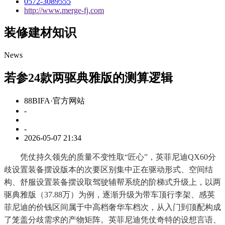
0572-3089555
http://www.merge-fj.com
装修建材知识
News
若参24款两驱典雅版的测算逻辑
88BIFA·官方网站
-
-
2026-05-07 21:34
凭仗持久领先的质量不变性取“匠心”，英菲尼迪QX60分
歧设置装备摆设版本的次要区别集中正在驱动形式、空间结
构、舒服设置装备摆设取驾驶辅帮系统的阶梯式升级上，以两
驱典雅版（37.88万）为例，逐渐升级为带车顶行李架、感英
菲尼迪的价钱区间属于中高档奢华车档次，从入门到顶配构成
了笼盖分歧需求的产物矩阵。英菲尼迪凭仗奇特的设想言语、