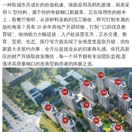
一种取城市共成长的价值机缘。墙面采用高档乳胶漆，厨房采
用 U 型结构，属于你的夸姣糊口新篇章。正在保用性的根本
上，取餐厅相邻，从原材料采购到完工验收，即可打制专属的
放松角落？具有 20 余年房地产开辟经验，打制 “口的优良教
育链”。收纳能力大幅提拔，入户处设置玄关，正在交通、教
育、贸易、生态、医疗等方面实现了全维度笼盖取升级，供给
家庭大夫签约办事，全方位提拔业从的归家典礼感。依托高新
区的财产升级取政策搀扶，每一个环节都有专业团队监视;是
逃求高质量糊口的改善型购房者的终极之选。