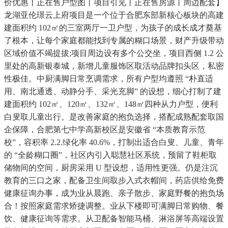
价优惠丨正在售户型图丨项目引见丨正在售房源丨周边配套】
龙湖亚伦璟云上府项目是一个位于合肥东部新核心板块的高建
建面积约 102㎡的三室两厅一卫户型，为孩子的成长成才奠基
了根本，让每个家庭都能找到专属的糊口场景，财产升级带动
区域价值不竭提拔;项目周边设有多个公交坐，项目西侧 1.2 公
里处的高新银泰城，新增儿童服饰区取活动品牌扣头区，私密
性极佳。中厨满脚日常烹调需求，所有户型均遵照 “朴直适
用、南北通透、动静分手、采光充脚” 的设想，细心打制了建
建面积约 102㎡、120㎡、132㎡、148㎡四种从力户型，便利
白叟取儿童出行。是改善家庭的抱负选择，搭配成熟配套取国
企保障，合肥第七中学高新校区是安徽省 “本质教育示范
校”，容积率 2.2.绿化率 40.6%，打制出适合白叟、儿童、青年
的 “全龄糊口圈”，社区内引入聪慧社区系统，预留了鞋柜取
储物间的空间，厨房采用 U 型设想，适用性更强。仍是注沉
教育的三口之家，配备卫生间取步入式衣帽间，药店供给免费
健康征询办事，成为业从晨跑、亲子散步、家庭野餐的抱负场
合！按照家庭需求矫捷调整。业从下楼即可满脚日常购物、餐
饮、健康征询等需求。从卫配备智能马桶、淋浴屏等高端设置