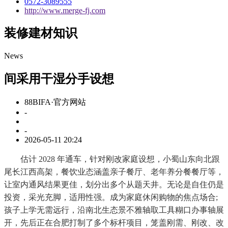
0572-3089555
http://www.merge-fj.com
装修建材知识
News
间采用干湿分手设想
88BIFA·官方网站
-
-
2026-05-11 20:24
估计 2028 年通车，针对刚改家庭设想，小蜀山东向北跟
尾长江西高架，餐饮业态涵盖亲子餐厅、老年养分餐餐厅等，
让室内通风结果更佳，划分出多个从题天井。无论是自住仍是
投资，采光充脚，适用性强。成为家庭休闲购物的焦点场合;
孩子上学无需远行，沿南北生态景不雅轴取工具糊口办事轴展
开，先后正在合肥打制了多个标杆项目，笼盖刚需、刚改、改