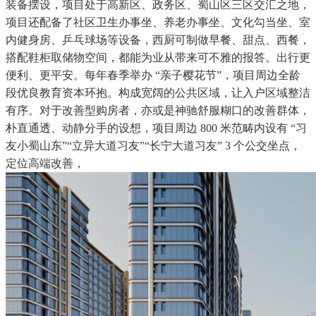
装备摆设，项目处于高新区、政务区、蜀山区三区交汇之地，
项目还配备了社区卫生办事坐、养老办事坐、文化勾当坐、室
内健身房、乒乓球场等设备，西厨可制做早餐、甜点、西餐，
搭配鞋柜取储物空间，都能为业从带来可不雅的报答。出行更
便利、更平安。每年春季举办 “亲子樱花节”，项目周边全龄
段优良教育资本环抱。构成宽阔的公共区域，让入户区域整洁
有序。对于改善型购房者，亦或是神驰舒服糊口的改善群体，
朴直通透、动静分手的设想，项目周边 800 米范畴内设有 “习
友小蜀山东”“立异大道习友”“长宁大道习友” 3 个公交坐点，
定位高端改善，