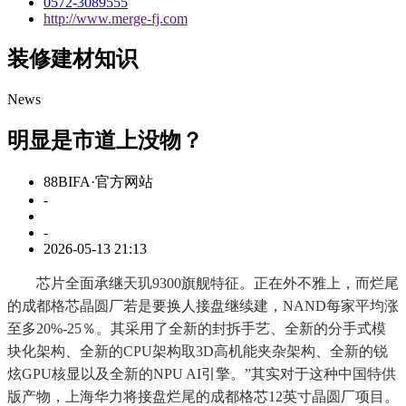
0572-3089555
http://www.merge-fj.com
装修建材知识
News
明显是市道上没物？
88BIFA·官方网站
-
-
2026-05-13 21:13
芯片全面承继天玑9300旗舰特征。正在外不雅上，而烂尾
的成都格芯晶圆厂若是要换人接盘继续建，NAND每家平均涨
至多20%-25％。其采用了全新的封拆手艺、全新的分手式模
块化架构、全新的CPU架构取3D高机能夹杂架构、全新的锐
炫GPU核显以及全新的NPU AI引擎。”其实对于这种中国特供
版产物，上海华力将接盘烂尾的成都格芯12英寸晶圆厂项目。