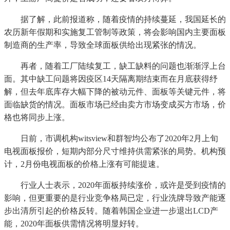
据了解，此前报道称，随着疫情的持续蔓延，我国延长的
农历新年假期和实施复工管制等政策，将会影响国内主要面板
制造商的生产率，导致全球面板供给出现紧张的情况。
再者，随着工厂陆续复工，缺工缺料的问题也渐渐浮上台
面。其中缺工问题将因疫区14天隔离期结束而在月底获得纾
解，但去年底库存大幅下降的被动元件、面板等关键元件，将
面临缺货的情况。面板市场已经由卖方市场变成买方市场，价
格也将同步上涨。
日前，市调机构witsview和群智均公布了2020年2月上旬
电视面板报价，短期内部分尺寸维持供需紧张的局势。机构预
计，2月份电视面板的价格上涨有可能提速。
行业人士表示，2020年面板持续涨价，或许是受到疫情的
影响，但更重要的是行业竞争格局已定，行业洗牌导致产能逐
步出清所引起的价格反转。随着韩国企业进一步退出LCD产
能，2020年面板供需情况将明显好转。