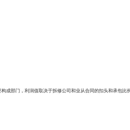
构成部门，利润值取决于拆修公司和业从合同的扣头和承包比例