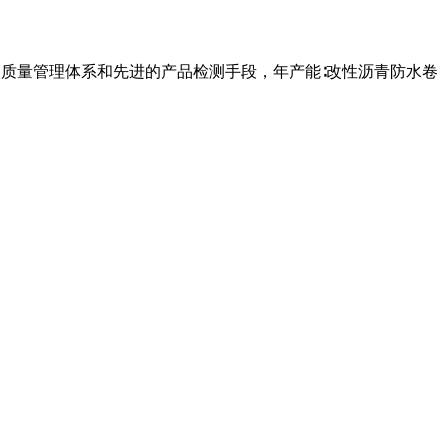
的质量管理体系和先进的产品检测手段，年产能∶改性沥青防水卷