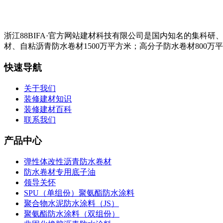
浙江88BIFA·官方网站建材科技有限公司是国内知名的集
材、自粘沥青防水卷材1500万平方米；高分子防水卷材800万
快速导航
关于我们
装修建材知识
装修建材百科
联系我们
产品中心
弹性体改性沥青防水卷材
防水卷材专用底子油
领导关怀
SPU（单组份）聚氨酯防水涂料
聚合物水泥防水涂料（JS）
聚氨酯防水涂料（双组份）