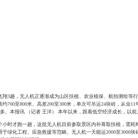
3趟，无人机正逐渐成为山区扶植、农业植保、航拍测绘等行业
700至800米、高差200至300米，单次可吊运24块砖，从
。本报讯 （记者 王洋） 本年以来，跟着低空经济成长，以前人
小时才跑一趟，这批无人机目前参取景区内补葺取扶植，需耗时
绿化工程、应急救援等范畴。无人机一天能运2000至3000