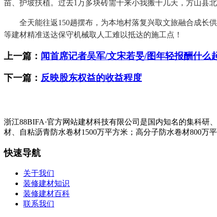
苗、护坡扶植。过去1万多块砖需十来小我搬十几天，方山县
全天能往返150趟摆布，为本地村落复兴取文旅融合成长供给
等建材精准送达保守机械取人工难以抵达的施工点！
上一篇：
闻首席记者吴军/文宋若旻/图年轻报酬什么
下一篇：
反映股东权益的收益程度
浙江88BIFA·官方网站建材科技有限公司是国内知名的集
材、自粘沥青防水卷材1500万平方米；高分子防水卷材800万
快速导航
关于我们
装修建材知识
装修建材百科
联系我们