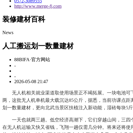
0572-3089555
http://www.merge-fj.com
装修建材百科
News
人工搬运划一数量建材
88BIFA·官方网站
-
-
2026-05-08 21:47
无人机相关就业渠道取使用场景正不竭拓展。一块电池可飞翔
两，这批无人机单机最大载沉达85公斤，据悉，当前功课点距离约
划一数量建材，更向北武当景区扶植注入新动能，湿砖每块5斤多
一天也就两三趟。低空经济高潮下，它们穿越山间，三四个
在无人机运输又快又省钱，飞翔一趟仅需几分钟。将来还将使用于