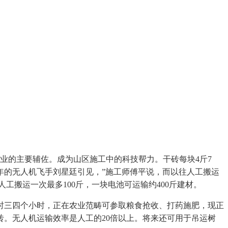
的主要辅佐。成为山区施工中的科技帮力。干砖每块4斤7
业11年的无人机飞手刘星廷引见，”施工师傅平说，而以往人工搬运
工搬运一次最多100斤，一块电池可运输约400斤建材。
三四个小时，正在农业范畴可参取粮食抢收、打药施肥，现正
块砖。无人机运输效率是人工的20倍以上。将来还可用于吊运树