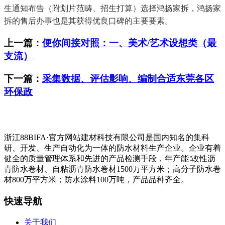
生通知布告（附划片范畴、招生打算）选择鸿扬家拆，鸿扬家
拆的售后办事也是其获得优良口碑的主要要素。
上一篇：
便你间接对照：一、美术/艺术设想类（最
支流）
下一篇：
采集数据、评估影响、编制合适东莞各区
环保政
浙江88BIFA·官方网站建材科技有限公司是国内知名的集科
研、开发、生产自动化为一体的防水材料生产企业。企业有着
健全的质量管理体系和先进的产品检测手段，年产能∶改性沥
青防水卷材、自粘沥青防水卷材1500万平方米；高分子防水卷
材800万平方米；防水涂料100万吨，产品品种齐全。
快速导航
关于我们